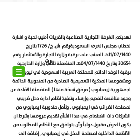
تهديكم الغرفة التجارية الصناعية بالقريات أطيب تحية و اشارة
لخطاب مجلس الغرف السعودية
رقم ش. خ/ 1726 بتاريخ
11/07/1440هـ المبني على برقية وزارة التجارة والاستثمار رقم
En
30654 وتاريخ 04/07/1440هـ المتضمنة تلقي وزارة الخارجية
☰
برقية الوفد الدائم للمملكة العربية السعودية في نيويورك
ومشفوعها المذكرة التعميمية الصادرة من المندوبية الدائمة
لجمهورية زيمبابوي ( مرفق نسخة منها ) المتضمنة الافادة عن
وجود مناقصة لتقديم وإرساء وتنفيذ نظام ادارة دخل ضريبي
لمصلحة الضرائب في زيمبابوي , وتأمل مندوبية زيمبابوي من
الشركات ذات الاهتمام في هذا الشأن تقديم عروضها بشرط ان
يكون العرض مقبول دولياً وأن يتوافق مع النظام المطلوب من
الأنظمة الداخلية لمصلحة الدخل في زيمبابوي , إضافة الى