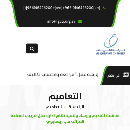
[:ar]966146426200+[:en]+966 0146426200[:]
×
الرئيسية
info@gcci.org.sa
خدماتنا
عن الغرفة
الإدارات والاقسام
القسم النسائى
ورشة عمل “مراجعة واحتساب تكاليف
التقديم الالكترونى
است
اخر الاخبار
ورشة عمل : العمـــــل الحـــــر
بدء ومزاولة وإنهاء الأعمال الاقتصادية
استبيان معوقات
منص
التعاميم
لقطاع الترفيه – الثقافة – السياحة”
الرئيسية
التعاميم
مناقصة لتقديم وإرساء وتنفيذ نظام ادارة دخل ضريبي لمصلحة
الضرائب في زيمبابوي