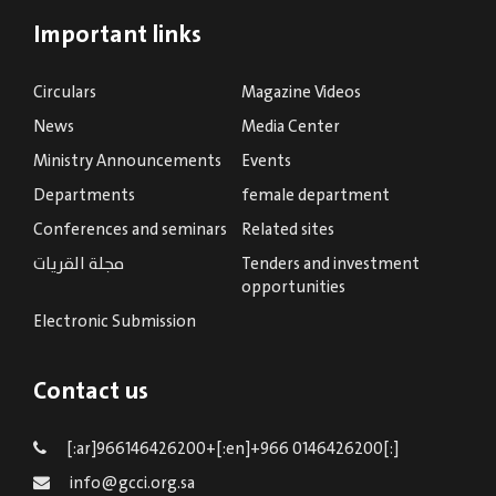
Important links
Circulars
Magazine Videos
News
Media Center
Ministry Announcements
Events
Departments
female department
Conferences and seminars
Related sites
Tenders and investment
مجلة القريات
opportunities
Electronic Submission
Contact us
[:ar]966146426200+[:en]+966 0146426200[:]
info@gcci.org.sa