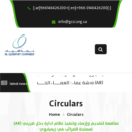
[:ar]966146426200+[:en]+966 0146426200[:]
×
Home
info@gcci.org.sa
Our Services
About us
Departments
female department
(AR) ورشة عمل “مراجعة واحتساب
Electronic Submission
(AR) ورشة عمل : العمـــــل الحـــــر
latest news
تكاليف بدء ومزاولة وإنهاء الأعمال
استبيان معوقات
الل
الاقتصادية لقطاع الترفيه – الثقافة –
Circulars
السياحة”
Home
Circulars
(AR) مناقصة لتقديم وإرساء وتنفيذ نظام ادارة دخل ضريبي
لمصلحة الضرائب في زيمبابوي