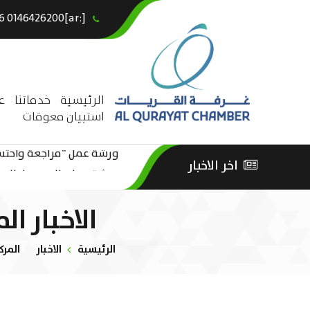
[:ar]966146426200+[:en]+966 0146426200[:]
×
الرئيسية
خدماتنا
ع
استبيان معوقات
ورشة عمل “مراجعة واحتساب
اخر الاخبار
ورشة عمل : العمـــــل الحـــ
الثقافة – السياحة”
الاخبار ال
الرئيسية
الاخبار
المرك