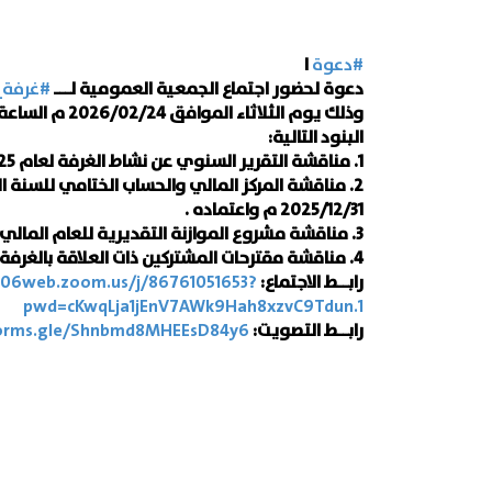
#دعوة
ا
دعوة لحضور اجتماع الجمعية العمومية لـــ
#غرفة_
البنود التالية:
1. مناقشة التقرير السنوي عن نشاط الغرفة لعام 2025م.
2. مناقشة المركز المالي والحساب الختامي للسنة 
2025/12/31 م واعتماده .
3. مناقشة مشروع الموازنة التقديرية للعام المالي 2026م واعتماده .
4. مناقشة مقترحات المشتركين ذات العلاقة بالغرفة.
رابــط الاجتماع:
s06web.zoom.us/j/86761051653?
pwd=cKwqLja1jEnV7AWk9Hah8xzvC9Tdun.1
رابــط التصويت:
4y6
orms.gle/Shnbmd8MHEEsD8