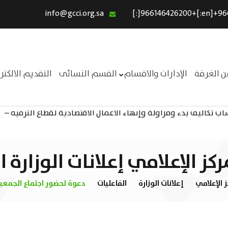
info@gcci.org.sa
الرئيسية
خدماتنا
عن الغرفة
ن الغرفة
الإدارات والاقسام
القسم النسائى
التقديم الالكت
الإدارات والاقسام
 تكاليف بدء ومزاولة وإنهاء الأعمال الاقتصادية لقطاع الترفيه –
القسم النسائى
ــر
التقديم الالكترونى
استبيان معوقات
مركز الإعلامي إعلانات الوزارة 
ز الإعلامي
إعلانات الوزارة
الفاعليات
دعوة لحضور اجتماع الجمعية