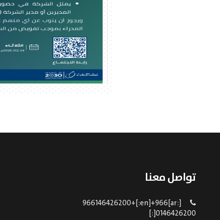
تواصل معنا
[:ar]966146426200+[:en]+966
0146426200[:]