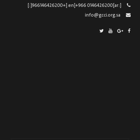
[:ar]966146426200+[:en]+966 0146426200[:]
info@gcci.org.sa