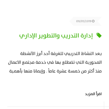
09/01/2019
إدارة التدريب والتطوير الإداري
يعد النشاط التدريبي للغرفة أحد أبرز الأنشطة
المحورية التي تضطلع بها في خدمة مجتمع الاعمال
منذ أكثر من خمسة عشرة عاماً . وإيمانا منها بأهمية
التدريب والتطوير لإحداث طفرة حقيقية للقطاع
الخاص, سعت الغرف للمشاركة وبشكل مباشر في
اقرأ المزيد
تحقيق هذه الأهداف والمقاصد بإنشاء قطاع متكامل
يضم مركزين ( رجالي , نسائي ) متخصصة للتدريب...