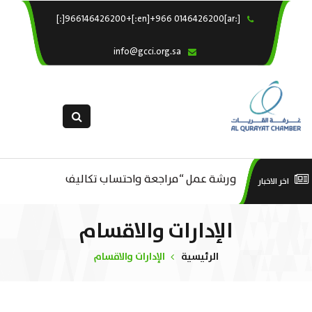
[:ar]966146426200+[:en]+966 0146426200[:]
×
الرئيسية
info@gcci.org.sa
خدماتنا
عن الغرفة
الإدارات والاقسام
القسم النسائى
ورشة عمل “مراجعة واحتساب تكاليف
التقديم الالكترونى
است
اخر الاخبار
ورشة عمل : العمـــــل الحـــــر
بدء ومزاولة وإنهاء الأعمال الاقتصادية
استبيان معوقات
منص
الإدارات والاقسام
لقطاع الترفيه – الثقافة – السياحة”
الرئيسية
الإدارات والاقسام