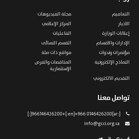
التعاميم
مجلة الفيديوهات
الاخبار
المركز الإعلامي
إعلانات الوزارة
الفاعليات
الإدارات والاقسام
القسم النسائى
مؤتمرات وندوات
مواقع ذات صلة
النماذج الإلكترونية
المناقصات والفرص
الإستثمارية
التقديم الالكتروني
تواصل معنا
[:ar]966146426200+[:en]+966 0146426200[:]
info@gcci.org.sa