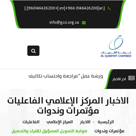
[:ar]966146426200+[:en]+966 0146426200[:]
×
الرئيسية
info@gcci.org.sa
خدماتنا
عن الغرفة
الإدارات والاقسام
القسم النسائى
ورشة عمل “مراجعة واحتساب تكاليف
التقديم الالكترونى
است
اخر الاخبار
ورشة عمل : العمـــــل الحـــــر
بدء ومزاولة وإنهاء الأعمال الاقتصادية
استبيان معوقات
منص
الاخبار المركز الإعلامي الفاعليات
لقطاع الترفيه – الثقافة – السياحة”
مؤتمرات وندوات
الرئيسية
الاخبار
المركز الإعلامي
الفاعليات
مؤتمرات وندوات
ضوابط التمويل المسؤول للافراد والتحصيل