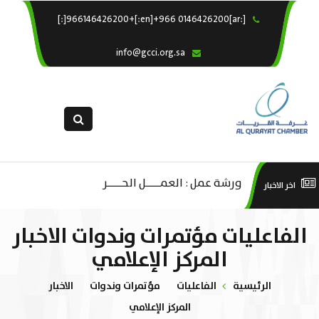
[:ar]966146426200+[:en]+966 0146426200[:]
×
الرئيسية
info@gcci.org.sa
خدماتنا
عن الغرفة
الإدارات والاقسام
القسم النسائى
التقديم الالكترونى
ليف
ورشة عمل : العمـــــل الحـــــر
است
اخر الاخبار
استبيان معوقات
صادية
منص
الفاعليات مؤتمرات وندوات الاخبار
ة”
المركز الإعلامي
الرئيسية
الفاعليات
مؤتمرات وندوات
الاخبار
المركز الإعلامي