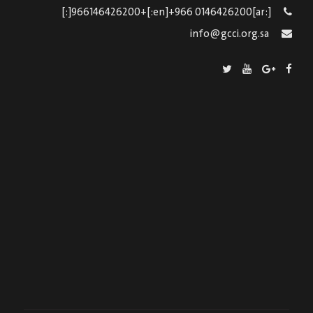
[:ar]966146426200+[:en]+966 0146426200[:]
info@gcci.org.sa