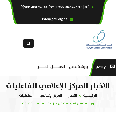
[:ar]966146426200+[:en]+966 0146426200[:]
×
الرئيسية
info@gcci.org.sa
خدماتنا
عن الغرفة
الإدارات والاقسام
القسم النسائى
التقديم الالكترونى
ليف
ورشة عمل : العمـــــل الحـــــر
است
اخر الاخبار
استبيان معوقات
صادية
منص
الاخبار المركز الإعلامي الفاعليات
ة”
الرئيسية
الاخبار
المركز الإعلامي
الفاعليات
ورشة عمل تعريفية عن ضريبة القيمة المضافة