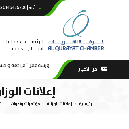
[:ar]966146426200+[:en]+966 0146426200[:]
×
الرئيسية
خدماتنا
ع
استبيان معوقات
ورشة عمل “مراجعة واحتساب
اخر الاخبار
ورشة عمل : العمـــــل الحـــ
الثقافة – السياحة”
إعلانات الوزا
الرئيسية
إعلانات الوزارة
مؤتمرات وندوات
الا