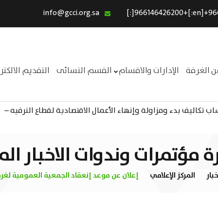
info@gcci.org.sa
الرئيسية
خدماتنا
عن الغرفة
ن الغرفة
الإدارات والاقسام
القسم النسائى
التقديم الالكت
الإدارات والاقسام
 تكاليف بدء ومزاولة وإنهاء الأعمال الاقتصادية لقطاع الترفيه –
القسم النسائى
ــر
التقديم الالكترونى
استبيان معوقات
رة مؤتمرات وندوات الاخبار الم
خبار
المركز الإعلامي
إعلان عن موعد إنعقاد الجمعية العمومية لغرفة ا