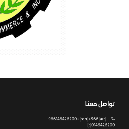
تواصل معنا
[:ar]966146426200+[:en]+966
0146426200[:]