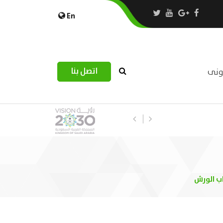
En
اتصل بنا
رونى
استبيان مرصد التحديات اللوجستية عب
اب الورش