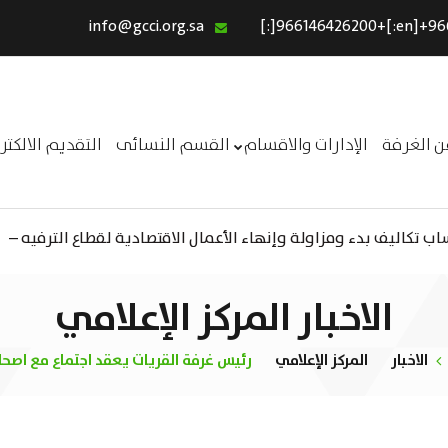
info@gcci.org.sa
الرئيسية
خدماتنا
عن الغرفة
ن الغرفة
الإدارات والاقسام
القسم النسائى
التقديم الالكت
الإدارات والاقسام
القسم النسائى
 تكاليف بدء ومزاولة وإنهاء الأعمال الاقتصادية لقطاع الترفيه –
ــر
التقديم الالكترونى
استبيان معوقات
الاخبار المركز الإعلامي
الاخبار
المركز الإعلامي
رئيس غرفة القريات يعقد اجتماع مع اصح