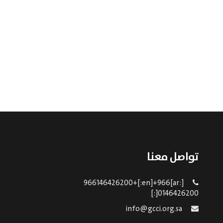
تواصل معنا
[:ar]966146426200+[:en]+966
0146426200[:]
info@gcci.org.sa