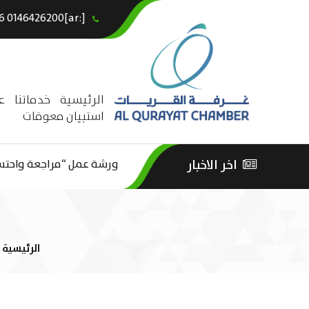
[:ar]966146426200+[:en]+966 0146426200[:]
×
الرئيسية
خدماتنا
ع
استبيان معوقات
ورشة عمل “مراجعة واحتساب
اخر الاخبار
ورشة عمل : العمـــــل الحـــ
الثقافة – السياحة”
الرئيسية