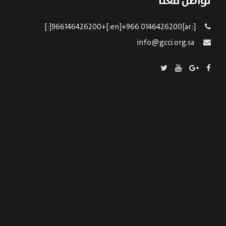
تواصل معنا
[:ar]966146426200+[:en]+966 0146426200[:]
info@gcci.org.sa