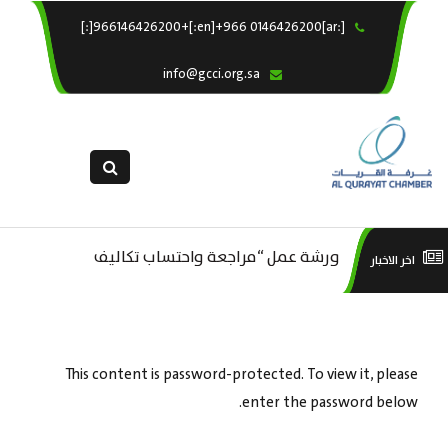
[:ar]966146426200+[:en]+966 0146426200[:]
×
الرئيسية
info@gcci.org.sa
خدماتنا
عن الغرفة
الإدارات والاقسام
القسم النسائى
التقديم الالكترونى
م ..
ورشة عمل “مراجعة واحتساب تكاليف
ورش
اخر الاخبار
استبيان معوقات
بدء ومزاولة وإنهاء الأعمال الاقتصادية
لقطاع الترفيه – الثقافة – السياحة”
This content is password-protected. To view it, please
enter the password below.