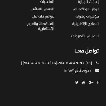
إعلانات الوزارة
الفاعليات
الإدارات والاقسام
القسم النسائى
مؤتمرات وندوات
مواقع ذات صلة
النماذج الإلكترونية
المناقصات والفرص
الإستثمارية
التقديم الالكتروني
تواصل معنا
[:ar]966146426200+[:en]+966 0146426200[:]
info@gcci.org.sa