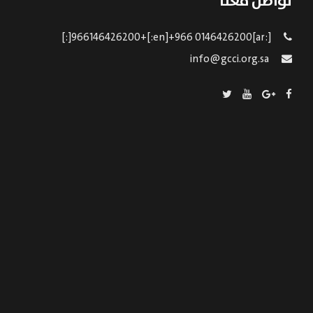
تواصل معنا
[:ar]966146426200+[:en]+966 0146426200[:]
info@gcci.org.sa