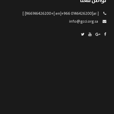
تواصل معنا
[:ar]966146426200+[:en]+966 0146426200[:]
info@gcci.org.sa