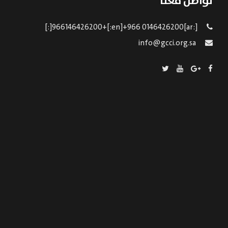
تواصل معنا
[:ar]966146426200+[:en]+966 0146426200[:]
info@gcci.org.sa