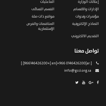
إعلانات الوزارة
الفاعليات
الإدارات والاقسام
القسم النسائى
مؤتمرات وندوات
مواقع ذات صلة
النماذج الإلكترونية
المناقصات والفرص
الإستثمارية
التقديم الالكتروني
تواصل معنا
[:ar]966146426200+[:en]+966 0146426200[:]
info@gcci.org.sa