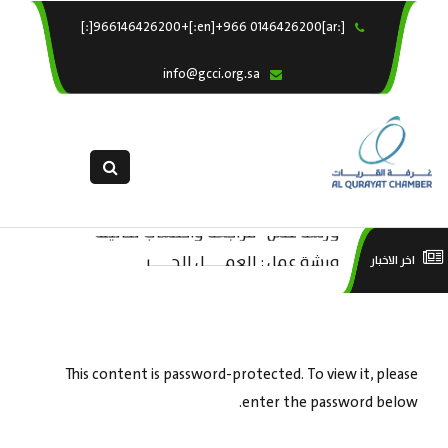
[:ar]966146426200+[:en]+966 0146426200[:]
×
الرئيسية
info@gcci.org.sa
خدماتنا
عن الغرفة
الإدارات والاقسام
القسم النسائى
ورشة عمل “مراجعة واحتساب تكاليف
التقديم الالكترونى
است
ورشة عمل : العمـــــل الحـــــر
اخر الاخبار
بدء ومزاولة وإنهاء الأعمال الاقتصادية
استبيان معوقات
منص
لقطاع الترفيه – الثقافة – السياحة”
This content is password-protected. To view it, please
enter the password below.