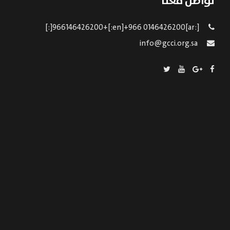
تواصل معنا
[:ar]966146426200+[:en]+966 0146426200[:]
info@gcci.org.sa