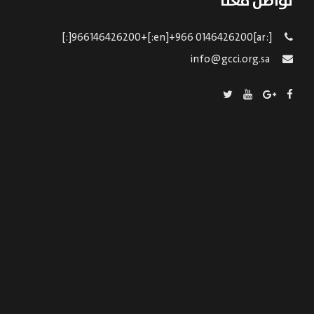
تواصل معنا
[:ar]966146426200+[:en]+966 0146426200[:]
info@gcci.org.sa