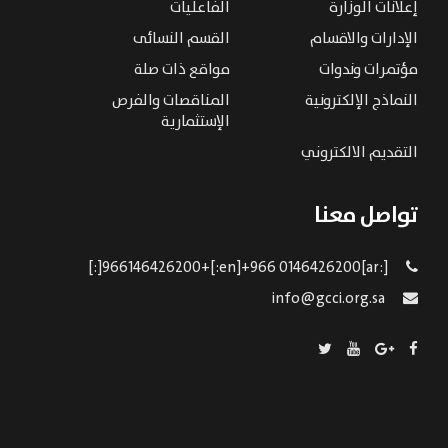
إعلانات الوزارة
الفاعليات
الإدارات والاقسام
القسم النسائى
مؤتمرات وندوات
مواقع ذات صلة
النماذج الإلكترونية
المناقصات والفرص
الإستثمارية
التقديم الالكتروني
تواصل معنا
[:ar]966146426200+[:en]+966 0146426200[:]
info@gcci.org.sa