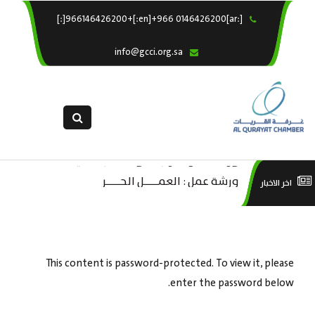
[:ar]966146426200+[:en]+966 0146426200[:]
×
الرئيسية
info@gcci.org.sa
خدماتنا
عن الغرفة
الإدارات والاقسام
القسم النسائى
ورشة عمل “مراجعة واحتساب تكاليف
التقديم الالكترونى
ورشة عمل : العمـــــل الحـــــر
است
اخر الاخبار
بدء ومزاولة وإنهاء الأعمال الاقتصادية
استبيان معوقات
منص
لقطاع الترفيه – الثقافة – السياحة”
This content is password-protected. To view it, please
enter the password below.