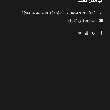
تواصل معنا
[:ar]966146426200+[:en]+966 0146426200[:]
info@gcci.org.sa