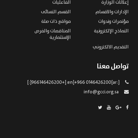
إعلانات الوزارة
الفاعليات
الإدارات والاقسام
القسم النسائى
مؤتمرات وندوات
مواقع ذات صلة
النماذج الإلكترونية
المناقصات والفرص
الإستثمارية
التقديم الالكتروني
تواصل معنا
[:ar]966146426200+[:en]+966 0146426200[:]
info@gcci.org.sa