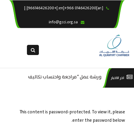
[:ar]966146426200+[:en]+966 0146426200[:]
×
الرئيسية
info@gcci.org.sa
خدماتنا
عن الغرفة
الإدارات والاقسام
القسم النسائى
ورشة عمل “مراجعة واحتساب تكاليف
التقديم الالكترونى
است
اخر الاخبار
ورشة عمل : العمـــــل الحـــــر
استبيان معوقات
بدء ومزاولة وإنهاء الأعمال الاقتصادية
منص
لقطاع الترفيه – الثقافة – السياحة”
This content is password-protected. To view it, please
enter the password below.