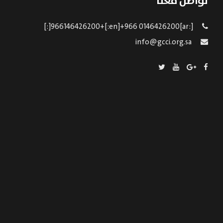
تواصل معنا
[:ar]966146426200+[:en]+966 0146426200[:]
info@gcci.org.sa