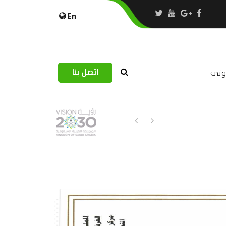
En
اتصل بنا
رونى
استبيان مرصد التحديات اللوجستية عب