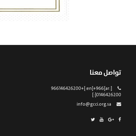
تواصل معنا
[:ar]966146426200+[:en]+966
0146426200[:]
info@gcci.org.sa