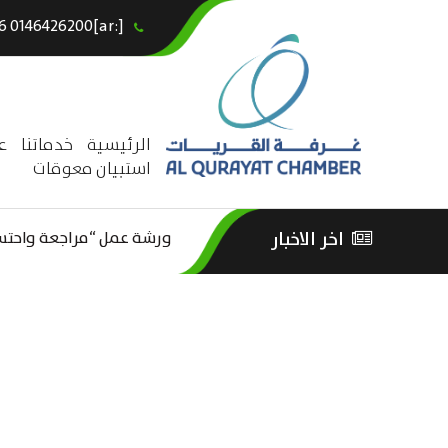
[:ar]966146426200+[:en]+966 0146426200[:]
×
الرئيسية
خدماتنا
ع
استبيان معوقات
ورشة عمل “مراجعة واحتساب
اخر الاخبار
ورشة عمل : العمـــــل الحـــ
الثقافة – السياحة”