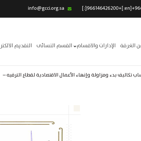
info@gcci.org.sa
الرئيسية
خدماتنا
عن الغرفة
ن الغرفة
الإدارات والاقسام
القسم النسائى
التقديم الالكت
الإدارات والاقسام
القسم النسائى
 تكاليف بدء ومزاولة وإنهاء الأعمال الاقتصادية لقطاع الترفيه –
التقديم الالكترونى
ــر
استبيان معوقات