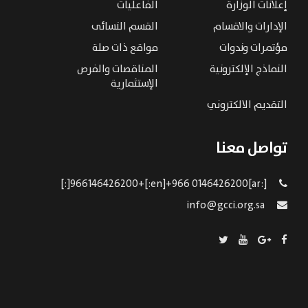
إعلانات الوزارة
الفاعليات
الإدارات والاقسام
القسم النسائى
مؤتمرات وندوات
مواقع ذات صلة
النماذج الإلكترونية
المناقصات والفرص
الإستثمارية
التقديم الالكتروني
تواصل معنا
[:ar]966146426200+[:en]+966 0146426200[:]
info@gcci.org.sa