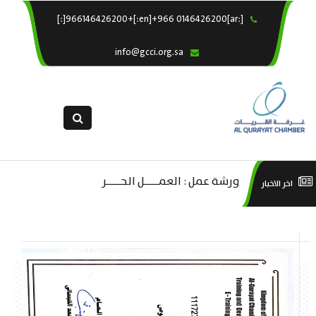
[:ar]966146426200+[:en]+966 0146426200[:]
×
الرئيسية
info@gcci.org.sa
خدماتنا
عن الغرفة
الإدارات والاقسام
القسم النسائى
التقديم الالكترونى
ليف
ورشة عمل : العمـــــل الحـــــر
است
اخر الاخبار
استبيان معوقات
صادية
منص
ة”