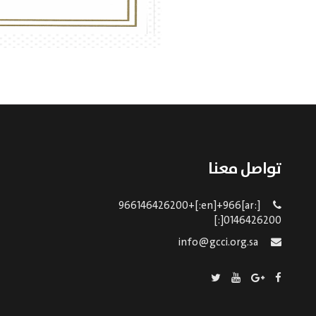
تواصل معنا
[:ar]966146426200+[:en]+966
0146426200[:]
info@gcci.org.sa