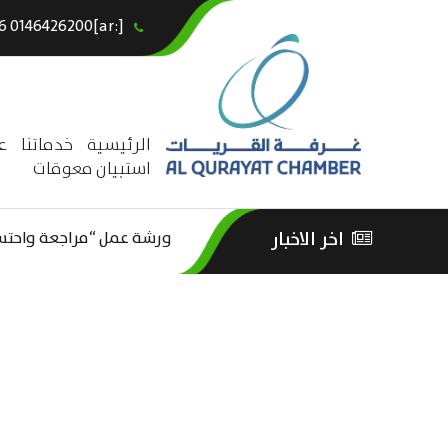
[:ar]966146426200+[:en]+966 0146426200[:]
×
الرئيسية
خدماتنا
ع
استبيان معوقات
ورشة عمل “مراجعة واحتساب
اخر الاخبار
ورشة عمل : العمـــــل الحـــ
الثقافة – السياحة”