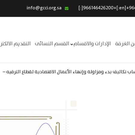
info@gcci.org.sa
الرئيسية
خدماتنا
عن الغرفة
ن الغرفة
الإدارات والاقسام
القسم النسائى
التقديم الالكت
الإدارات والاقسام
القسم النسائى
 تكاليف بدء ومزاولة وإنهاء الأعمال الاقتصادية لقطاع الترفيه –
التقديم الالكترونى
ــر
استبيان معوقات