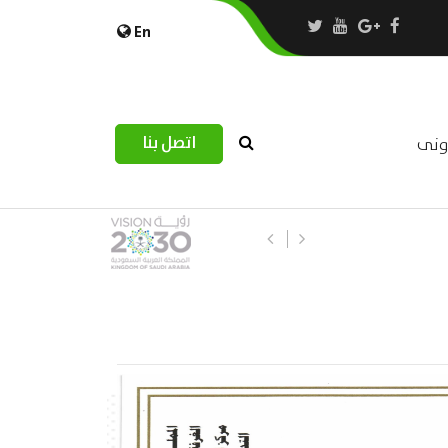
En
اتصل بنا
رونى
استبيان مرصد التحديات اللوجستية عب