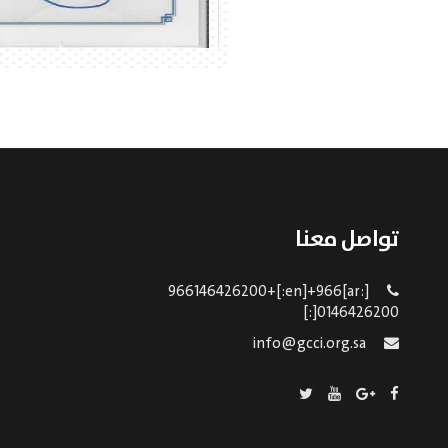
تواصل معنا
[:ar]966146426200+[:en]+966
0146426200[:]
info@gcci.org.sa