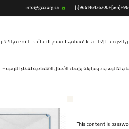
info@gcci.org.sa
الرئيسية
خدماتنا
عن الغرفة
ن الغرفة
الإدارات والاقسام
القسم النسائى
التقديم الالكت
الإدارات والاقسام
القسم النسائى
 تكاليف بدء ومزاولة وإنهاء الأعمال الاقتصادية لقطاع الترفيه –
ــر
التقديم الالكترونى
استبيان معوقات
This content is passwo