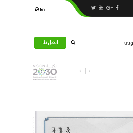
En
اتصل بنا
رونى
استبيان مرصد التحديات اللوجستية عب