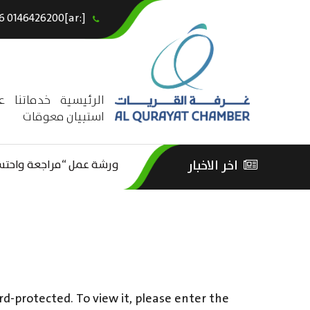
[:ar]966146426200+[:en]+966 0146426200[:]
×
الرئيسية
خدماتنا
ع
استبيان معوقات
ورشة عمل “مراجعة واحتساب
اخر الاخبار
ورشة عمل : العمـــــل الحـــ
الثقافة – السياحة”
rd-protected. To view it, please enter the