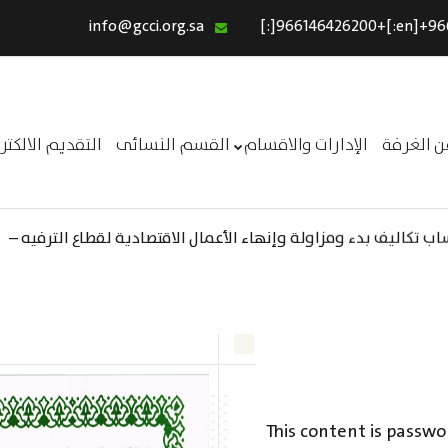
info@gcci.org.sa
الرئيسية
خدماتنا
عن الغرفة
ن الغرفة
الإدارات والاقسام
القسم النسائى
التقديم الالكت
الإدارات والاقسام
القسم النسائى
 تكاليف بدء ومزاولة وإنهاء الأعمال الاقتصادية لقطاع الترفيه –
التقديم الالكترونى
ــر
استبيان معوقات
This content is passwo