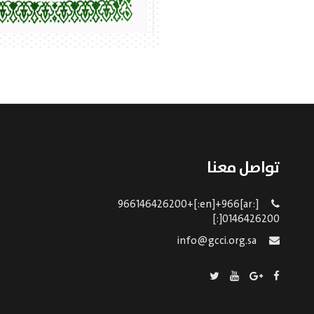
تواصل معنا
[:ar]966146426200+[:en]+966
0146426200[:]
info@gcci.org.sa