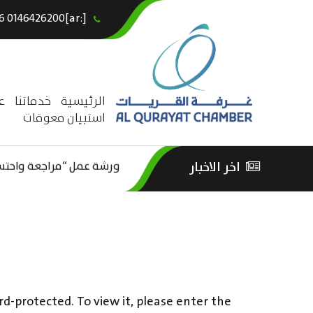
[:ar]966146426200+[:en]+966 0146426200[:]
×
الرئيسية
خدماتنا
ع
استبيان معوقات
ورشة عمل “مراجعة واحتساب
اخر الاخبار
ورشة عمل : العمـــــل الحـــ
الثقافة – السياحة”
rd-protected. To view it, please enter the