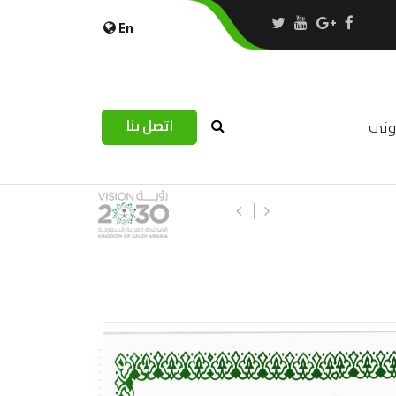
En
اتصل بنا
رونى
استبيان مرصد التحديات اللوجستية عب