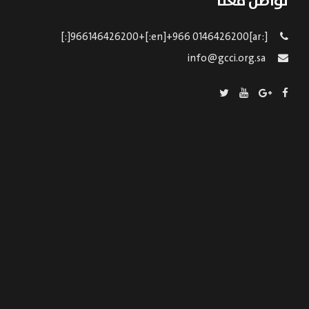
تواصل معنا
[:ar]966146426200+[:en]+966 0146426200[:]
info@gcci.org.sa