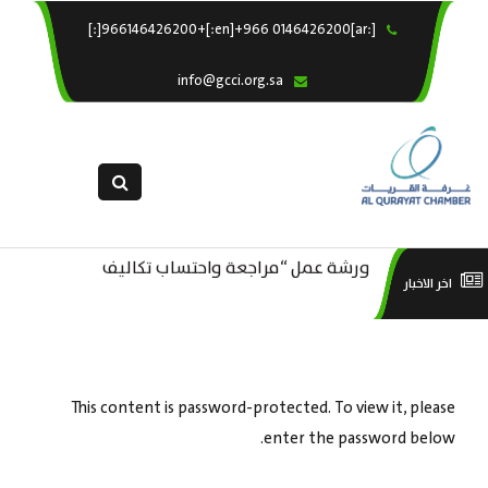
[:ar]966146426200+[:en]+966 0146426200[:]
×
الرئيسية
info@gcci.org.sa
خدماتنا
عن الغرفة
الإدارات والاقسام
القسم النسائى
ورشة عمل “مراجعة واحتساب تكاليف
التقديم الالكترونى
است
اخر الاخبار
ورشة عمل : العمـــــل الحـــــر
بدء ومزاولة وإنهاء الأعمال الاقتصادية
استبيان معوقات
منص
لقطاع الترفيه – الثقافة – السياحة”
This content is password-protected. To view it, please
enter the password below.