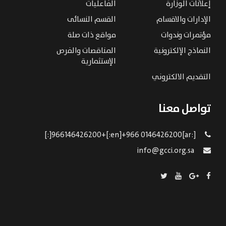
إعلانات الوزارة
الفاعليات
الإدارات والاقسام
القسم النسائى
مؤتمرات وندوات
مواقع ذات صلة
النماذج الإلكترونية
المناقصات والفرص
الإستثمارية
التقديم الالكتروني
تواصل معنا
[:ar]966146426200+[:en]+966 0146426200[:]
info@gcci.org.sa