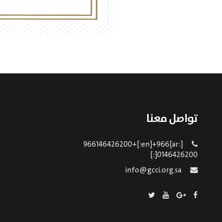
تواصل معنا
[:ar]966146426200+[:en]+966
0146426200[:]
info@gcci.org.sa