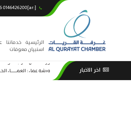
[:ar]966146426200+[:en]+966 0146426200[:]
×
الرئيسية
خدماتنا
ع
استبيان معوقات
ورشة عمل “مراجعة واحتساب
اخر الاخبار
ورشة عمل : العمـــــل الحـــ
الثقافة – السياحة”