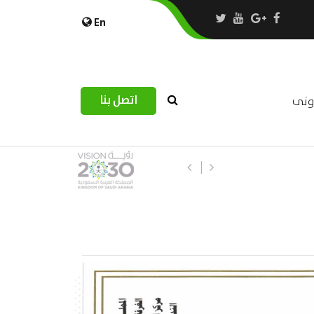
En
اتصل بنا
رونى
استبيان مرصد التحديات اللوجستية عب