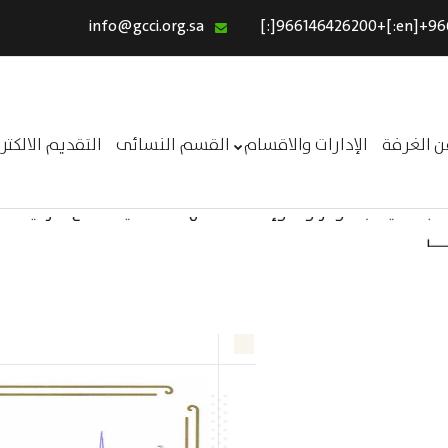
info@gcci.org.sa
الرئيسية
خدماتنا
عن الغرفة
ن الغرفة
الإدارات والاقسام
القسم النسائى
التقديم الالكت
الإدارات والاقسام
 تكاليف بدء ومزاولة وإنهاء الأعمال الاقتصادية لقطاع الترفيه –
القسم النسائى
ــر
التقديم الالكترونى
استبيان معوقات