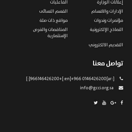
إعلانات الوزارة
الفاعليات
الإدارات والاقسام
القسم النسائى
مؤتمرات وندوات
مواقع ذات صلة
النماذج الإلكترونية
المناقصات والفرص
الإستثمارية
التقديم الالكتروني
تواصل معنا
[:ar]966146426200+[:en]+966 0146426200[:]
info@gcci.org.sa