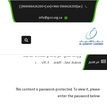
[:ar]966146426200+[:en]+966 0146426200[:]
×
الرئيسية
info@gcci.org.sa
خدماتنا
عن الغرفة
الإدارات والاقسام
القسم النسائى
ورشة عمل “مراجعة واحتساب تكاليف
التقديم الالكترونى
است
ورشة عمل : العمـــــل الحـــــر
اخر الاخبار
بدء ومزاولة وإنهاء الأعمال الاقتصادية
استبيان معوقات
منص
لقطاع الترفيه – الثقافة – السياحة”
This content is password-protected. To view it, please
enter the password below.