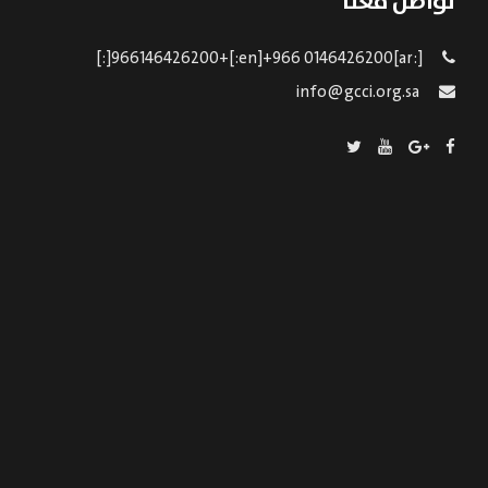
تواصل معنا
[:ar]966146426200+[:en]+966 0146426200[:]
info@gcci.org.sa