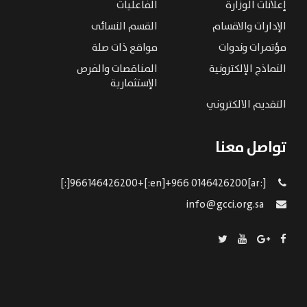
إعلانات الوزارة
الفاعليات
الإدارات والاقسام
القسم النسائى
مؤتمرات وندوات
مواقع ذات صلة
النماذج الإلكترونية
المناقصات والفرص
الإستثمارية
التقديم الالكتروني
تواصل معنا
[:ar]966146426200+[:en]+966 0146426200[:]
info@gcci.org.sa