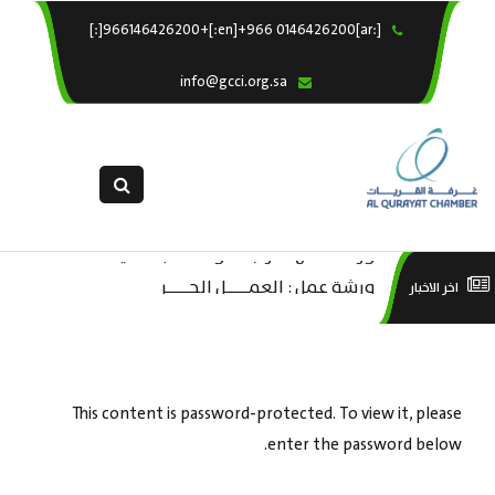
[:ar]966146426200+[:en]+966 0146426200[:]
×
الرئيسية
info@gcci.org.sa
خدماتنا
عن الغرفة
الإدارات والاقسام
القسم النسائى
ورشة عمل “مراجعة واحتساب تكاليف
التقديم الالكترونى
است
ورشة عمل : العمـــــل الحـــــر
اخر الاخبار
بدء ومزاولة وإنهاء الأعمال الاقتصادية
استبيان معوقات
منص
لقطاع الترفيه – الثقافة – السياحة”
This content is password-protected. To view it, please
enter the password below.