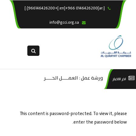
[:ar]966146426200+[:en]+966 0146426200[:]
×
الرئيسية
info@gcci.org.sa
خدماتنا
عن الغرفة
الإدارات والاقسام
القسم النسائى
التقديم الالكترونى
ليف
ورشة عمل : العمـــــل الحـــــر
است
اخر الاخبار
استبيان معوقات
صادية
منص
ة”
This content is password-protected. To view it, please
enter the password below.