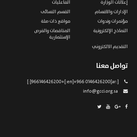
إعلانات الوزارة
الفاعليات
الإدارات والاقسام
القسم النسائى
مؤتمرات وندوات
مواقع ذات صلة
النماذج الإلكترونية
المناقصات والفرص
الإستثمارية
التقديم الالكتروني
تواصل معنا
[:ar]966146426200+[:en]+966 0146426200[:]
info@gcci.org.sa