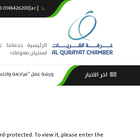
[:ar]966146426200+[:en]+966 0146426200[:]
×
الرئيسية
خدماتنا
ع
استبيان معوقات
ورشة عمل “مراجعة واحتساب
اخر الاخبار
ورشة عمل : العمـــــل الحـــ
الثقافة – السياحة”
rd-protected. To view it, please enter the