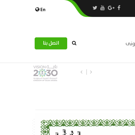
En
اتصل بنا
رونى
استبيان مرصد التحديات اللوجستية عب