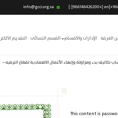
info@gcci.org.sa
الرئيسية
خدماتنا
عن الغرفة
ن الغرفة
الإدارات والاقسام
القسم النسائى
التقديم الالكت
الإدارات والاقسام
القسم النسائى
 تكاليف بدء ومزاولة وإنهاء الأعمال الاقتصادية لقطاع الترفيه –
ــر
التقديم الالكترونى
استبيان معوقات
This content is passwo