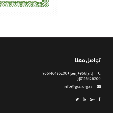
تواصل معنا
[:ar]966146426200+[:en]+966
0146426200[:]
info@gcci.org.sa