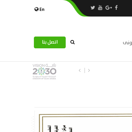
En
اتصل بنا
رونى
استبيان مرصد التحديات اللوجستية عب