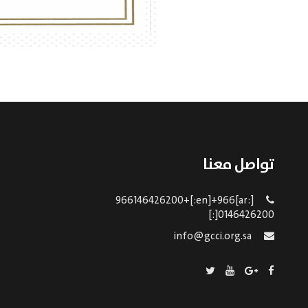
تواصل معنا
[:ar]966146426200+[:en]+966
0146426200[:]
info@gcci.org.sa