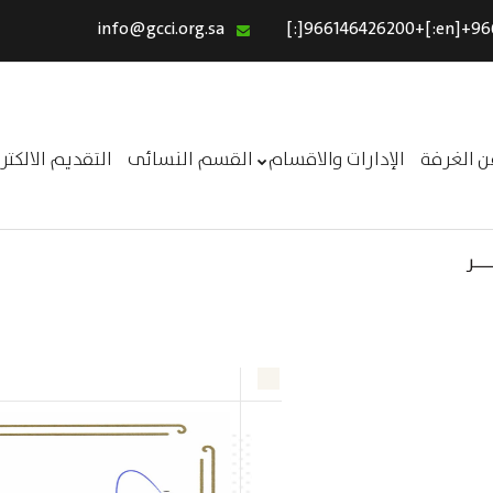
info@gcci.org.sa
الرئيسية
خدماتنا
عن الغرفة
ن الغرفة
الإدارات والاقسام
القسم النسائى
التقديم الالكت
الإدارات والاقسام
القسم النسائى
ــر
التقديم الالكترونى
استبيان معوقات