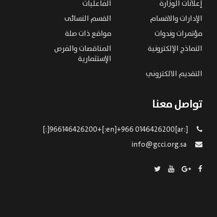
إعلانات الوزارة
الفاعليات
الإدارات والاقسام
القسم النسائى
مؤتمرات وندوات
مواقع ذات صلة
النماذج الإلكترونية
المناقصات والفرص
الإستثمارية
التقديم الالكتروني
تواصل معنا
[:ar]966146426200+[:en]+966 0146426200[:]
info@gcci.org.sa