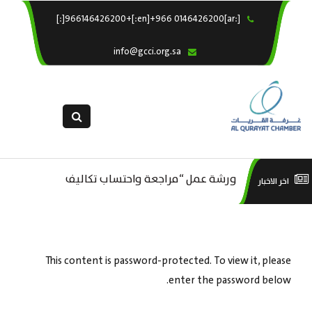
[:ar]966146426200+[:en]+966 0146426200[:]
×
الرئيسية
info@gcci.org.sa
خدماتنا
عن الغرفة
الإدارات والاقسام
القسم النسائى
ورشة عمل “مراجعة واحتساب تكاليف
التقديم الالكترونى
است
اخر الاخبار
ورشة عمل : العمـــــل الحـــــر
استبيان معوقات
بدء ومزاولة وإنهاء الأعمال الاقتصادية
منص
لقطاع الترفيه – الثقافة – السياحة”
This content is password-protected. To view it, please
enter the password below.