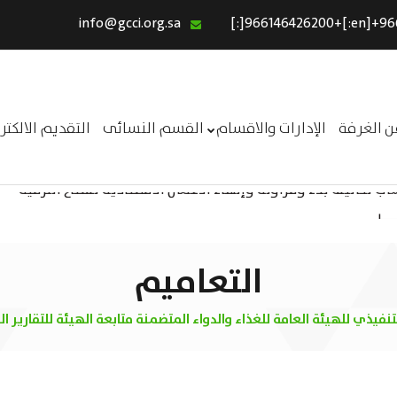
info@gcci.org.sa
الرئيسية
خدماتنا
عن الغرفة
ن الغرفة
الإدارات والاقسام
القسم النسائى
التقديم الالكت
الإدارات والاقسام
 تكاليف بدء ومزاولة وإنهاء الأعمال الاقتصادية لقطاع الترفيه –
القسم النسائى
ــر
التقديم الالكترونى
استبيان معوقات
التعاميم
نفيذي للهيئة العامة للغذاء والدواء المتضمنة متابعة الهيئة للتقارير ال