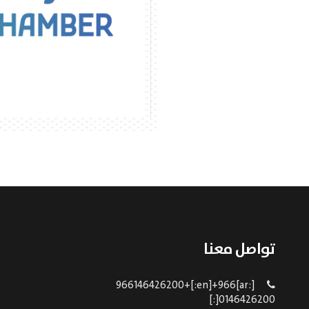
تواصل معنا
[:ar]966146426200+[:en]+966
0146426200[:]