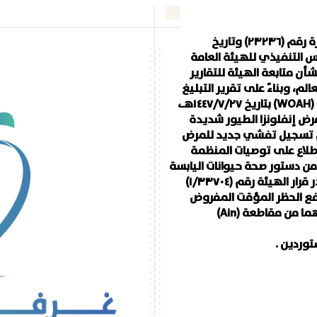
أفادنا الاتحاد بأنة تلقى برقية عاجله من وزارة التجارة رقم (٢٣٢٣٦) وتاريخ
لرئيس التنفيذي للهيئة العامة
دواء رقم (١/٣٤٠٧٧) وتاريخ ١٤٤٧/٨/١٤هـ،بشأن متابعة الهيئة للتقارير
لم، وبناءً على تقرير التبليغ
الفوري الصادر من المنظمة العالمية لصحة الحيوان (WOAH) بتاريخ ١٤٤٧/٧/٢٧هـ،
رة على مرض إنفلونزا الطيور شديدة
ية فرنسا وعدم تسجيل تفشي جديد للمرض
اطلاع على توصيات المنظمة
لمية للصحة الحيوانية الواردة في المادة (١٠,٤ ) من دستور صحة حيوانات اليابسة
والتي تفيد بإمكانية رفع الحظر، وبناءً عليه فقد صدر قرار الهيئة رقم (١/٣٣٧٠٤)
 الموافق ٢٠٢٦/١/٢٩م، بشأن رفع الحظر المؤقت المفروض
على استيراد لحوم الدواجن وبيض المائدة ومنتجاتهما من مقاطعة (Ain)
توردين .