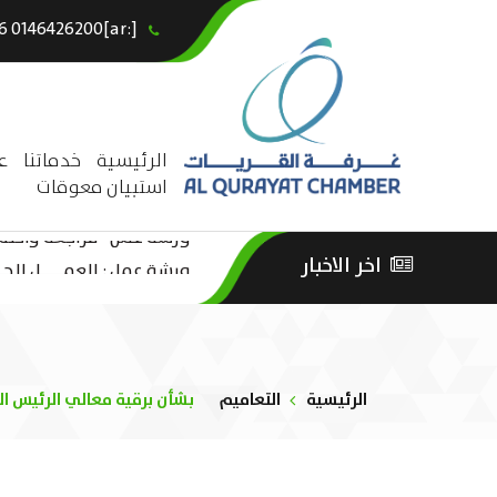
[:ar]966146426200+[:en]+966 0146426200[:]
×
الرئيسية
خدماتنا
ع
استبيان معوقات
ورشة عمل “مراجعة واحتساب
اخر الاخبار
ورشة عمل : العمـــــل الحـــ
الثقافة – السياحة”
الرئيسية
التعاميم
بشأن برقية معالي الرئيس الت