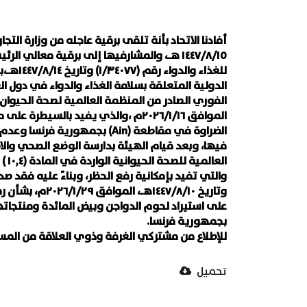
١٤٤٧/٨/١٥ هـ، والمشارفيها إلى برقية معالي ا
للغذاء وال
الدولية المتعلقة بسلامة الغذاء والدواء في دول العا
الموافق ٢٠٢٦/١/١٦م ،والذي يفيد بالسيط
الضراوة في مقاطعة (Ain) بجمهور
فيها، وبعد قيام الهيئة بدارسة الوضع الصحي وال
العا
وتاريخ ١٤٤٧/٨/١٠هـ،
بجمهورية فرنسا.
للإطلاع من مشتركي الغرفة وذوي العلاقة من المس
تحميل