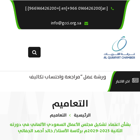
[:ar]966146426200+[:en]+966 0146426200[:]
×
الرئيسية
info@gcci.org.sa
خدماتنا
عن الغرفة
الإدارات والاقسام
القسم النسائى
ورشة عمل “مراجعة واحتساب تكاليف
التقديم الالكترونى
است
اخر الاخبار
ورشة عمل : العمـــــل الحـــــر
بدء ومزاولة وإنهاء الأعمال الاقتصادية
استبيان معوقات
منص
التعاميم
لقطاع الترفيه – الثقافة – السياحة”
الرئيسية
التعاميم
بشأن اعتماد تشكيل مجلس الأعمال السعودي الألماني في دورته
الثانية 2025-2029م برئاسة الأستاذ/ خالد أحمد الجفالي