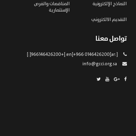
النماذج الإلكترونية
المناقصات والفرص
الإستثمارية
التقديم الالكتروني
تواصل معنا
[:ar]966146426200+[:en]+966 0146426200[:]
info@gcci.org.sa