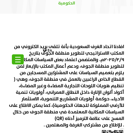
الحكومية
افادنا اتحاد الغرف السعودية بأنة تلقى بريد الكتروني من
En
المكتب الاستراتيجي لتطوير منطقة الجوف بتاريخ
☰
٢٠٢٥/٢/٩م. والمتضمن اعتماد بعض السياسات المكانية
لتطوير منطقة الجوف، ودعم أعمال المكتب بالإيعاز لمن
يلزم بتعميم السياسات على المشتركين المسجلين من
القطاع الخاص الراغبين بالعمل في منطقة الجوف، وهي (
تنظيم هويات اللوحات التجارية المضاءة وغير المضاءة،
أكواد ألوان الإنارة داخل النطاق العمراني، أولويات تنمية
الأحياء، حوكمة أولويات المشاريع التنموية، الاستثمار
للأرضي المملوكة للجهات الحكومية)، كما يمكن الاطلاع على
السياسات المكانية المعتمدة في منطقة الجوف من خلال
المسح على علامة الترميز أدناه (QR)
. للإطلاع من مشتركي الغرفة والمهتمين .