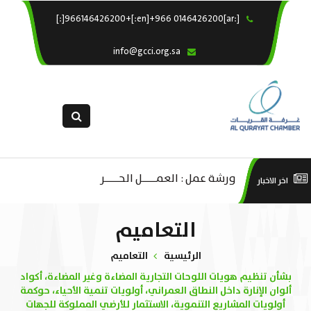
[:ar]966146426200+[:en]+966 0146426200[:]
×
الرئيسية
info@gcci.org.sa
خدماتنا
عن الغرفة
الإدارات والاقسام
القسم النسائى
التقديم الالكترونى
ليف
ورشة عمل : العمـــــل الحـــــر
است
اخر الاخبار
استبيان معوقات
صادية
منص
التعاميم
ة”
الرئيسية
التعاميم
بشأن تنظيم هويات اللوحات التجارية المضاءة وغير المضاءة، أكواد
ألوان الإنارة داخل النطاق العمراني، أولويات تنمية الأحياء، حوكمة
أولويات المشاريع التنموية، الاستثمار للأرضي المملوكة للجهات