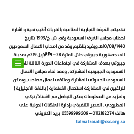
تهديكم الغرفة التجارية الصناعية بالقريات أطيب تحية و اشارة
لخطاب مجلس الغرف السعودية
رقم ش. خ/1993 بتاريخ
10/08/1440هـ ويفيد بتنظيم وفد من اصحاب الاعمال السعوديين
En
الى جمهورية جيبوتي خلال الفترة 28 – 29 ابريل 219م بمدينة
☰
جيبوتي بهدف المشاركة في اجتماعات الدورة الثالثة للجنة
السعودية الجيبوتية المشتركة , وعقد لقاء مجلس الاعمال
السعودي الجيبوتي المشترك وملتقى اعمال مصاحب , ويمكن
للراغبين في المشاركة استكمال الاستمارة ( باللغة الانجليزية )
ولمزيد من المعلومات يمكن التواصل مع الاستاذ/ تركي
المطرودي , المدير التنفيذي بإدارة العلاقات الدولية على
هاتف 0112182274 – 05599999609 بريد الكتروني
talmatroudi@csc.org.sa