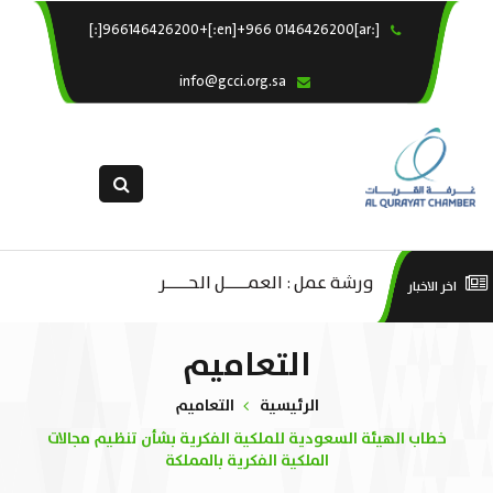
[:ar]966146426200+[:en]+966 0146426200[:]
×
الرئيسية
info@gcci.org.sa
خدماتنا
عن الغرفة
الإدارات والاقسام
القسم النسائى
التقديم الالكترونى
ليف
ورشة عمل : العمـــــل الحـــــر
است
اخر الاخبار
استبيان معوقات
صادية
منص
التعاميم
ة”
الرئيسية
التعاميم
خطاب الهيئة السعودية للملكية الفكرية بشأن تنظيم مجالات
الملكية الفكرية بالمملكة