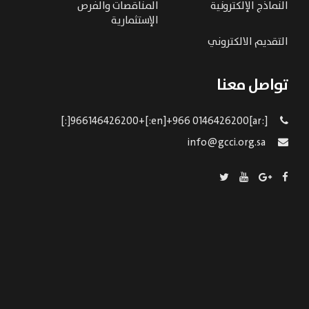
النماذج الإلكترونية
المناقصات والفرص
الإستثمارية
التقديم الالكتروني
تواصل معنا
[:ar]966146426200+[:en]+966 0146426200[:]
info@gcci.org.sa