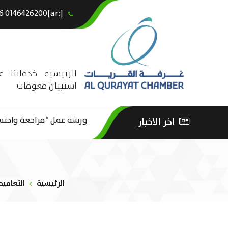
[:ar]966146426200+[:en]+966 0146426200[:]
×
الرئيسية
خدماتنا
ع
استبيان معوقات
ورشة عمل “مراجعة واحتساب
اخر الاخبار
ورشة عمل : العمـــــل الحـــ
الثقافة – السياحة”
الرئيسية
التعاميم