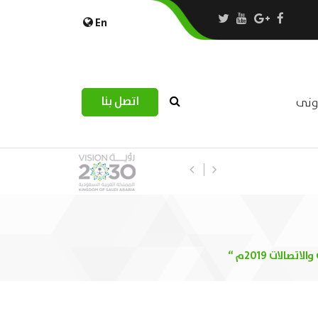
En
اتصل بنا
رونى
استبيان مرصد التحديات اللوجستية عب
لات 2019م “