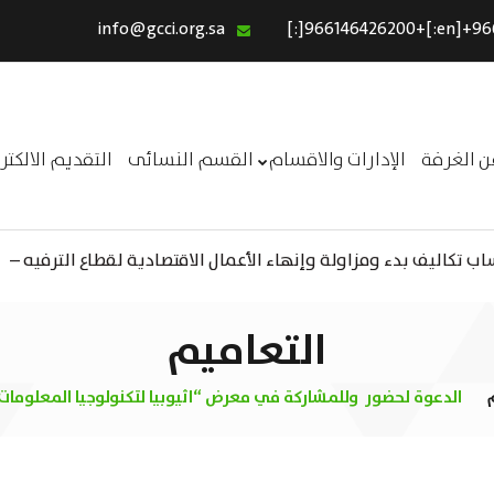
info@gcci.org.sa
الرئيسية
خدماتنا
عن الغرفة
ن الغرفة
الإدارات والاقسام
القسم النسائى
التقديم الالكت
الإدارات والاقسام
القسم النسائى
 تكاليف بدء ومزاولة وإنهاء الأعمال الاقتصادية لقطاع الترفيه –
ــر
التقديم الالكترونى
استبيان معوقات
التعاميم
الدعوة لحضور وللمشاركة في معرض “اثيوبيا لتكنولوجيا المعلومات والاتصا