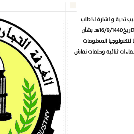
طيب تحية و اشارة لخطاب
مجلس الغرف السعودية رقم ش. غ/2299 وتاريخ16/9/1440هـ بشأن
لتكنولوجيا المعلومات
 على لقاءات ثنائية وحلقات نقاش