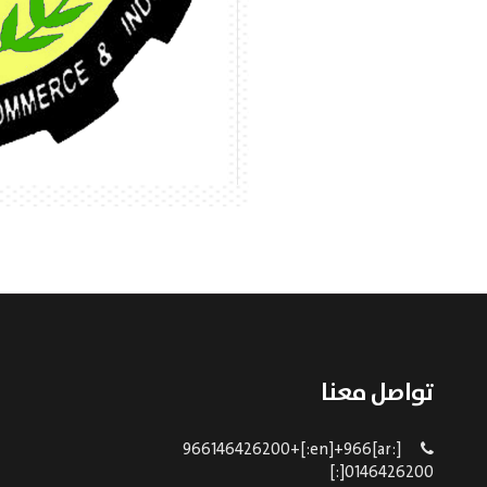
تواصل معنا
[:ar]966146426200+[:en]+966
0146426200[:]