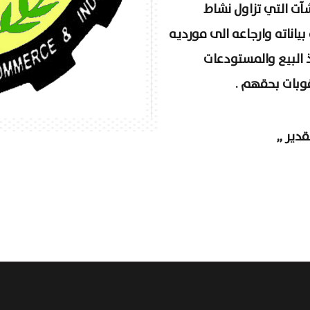
آت التي تزاول نشاط
ياناته وارجاعه الى مورديه
 البيع والمستودعات
قوبات بحقهم .
دير ,,