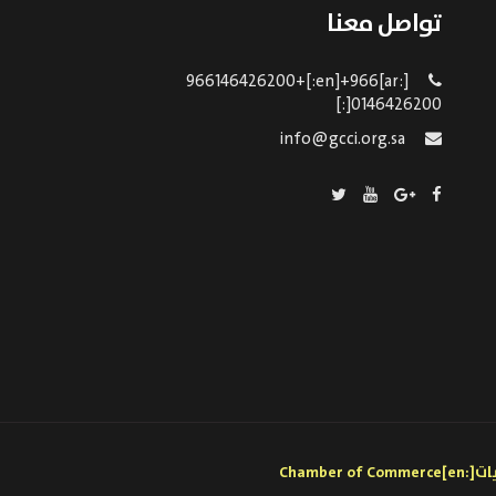
تواصل معنا
[:ar]966146426200+[:en]+966
0146426200[:]
info@gcci.org.sa
[:ar]الغرفة التجارية بالقريات[:en]Chamber of Commerce