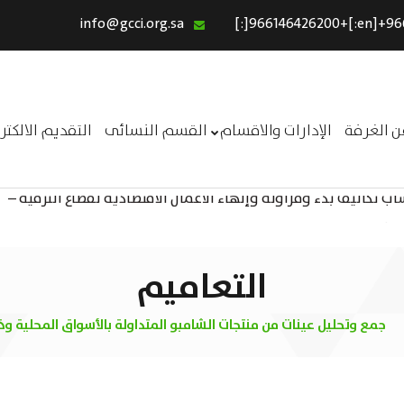
info@gcci.org.sa
الرئيسية
خدماتنا
عن الغرفة
ن الغرفة
الإدارات والاقسام
القسم النسائى
التقديم الالكت
الإدارات والاقسام
 تكاليف بدء ومزاولة وإنهاء الأعمال الاقتصادية لقطاع الترفيه –
القسم النسائى
ــر
التقديم الالكترونى
استبيان معوقات
التعاميم
جمع وتحليل عينات من منتجات الشامبو المتداولة بالأسواق المحلية وذ