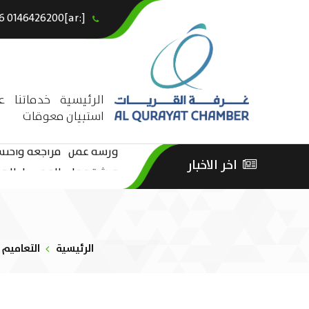
[:ar]966146426200+[:en]+966 0146426200[:]
×
الرئيسية
خدماتنا
ع
استبيان معوقات
ورشة عمل “مراجعة واحتساب
اخر الاخبار
ورشة عمل : العمـــــل الحـــ
الثقافة – السياحة”
الرئيسية
التعاميم