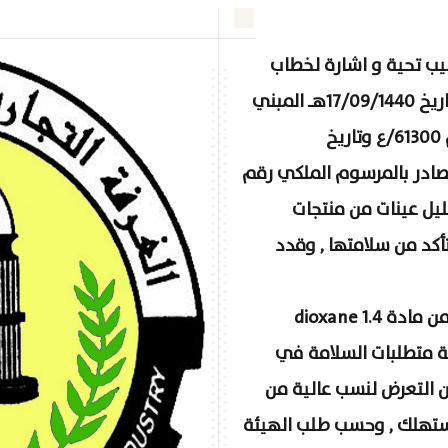
طيب تحية و اشارة لخطاب
رقم ش . غ /2319 بتاريخ 17/09/1440هـ المبني
على خطاب الهيئة العامة للغذاء والدواء رقم 61300/ع وتاريخ
يل الصادر بالمرسوم الملكي رقم
تم جمع وتحليل عينات من منتجات
أكد من سلامتها , وقدد
من مادة
1.4 dioxane
 متطلبات السلامة في
 التعرض لنسب عالية من
تهلك , وحسب طلب الهيئة