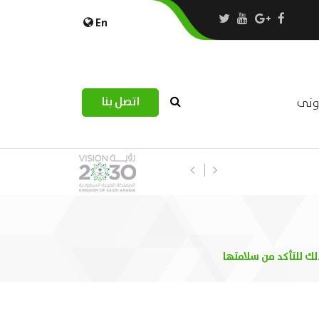
En
اتصل بنا
رونى
استبيان مرصد التحديات اللوجستية عب
لك للتأكد من سلامتها