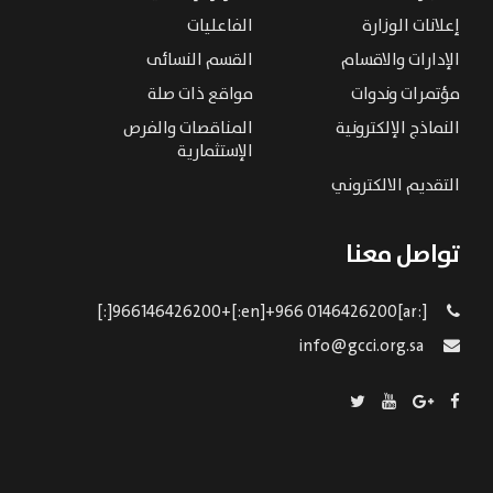
إعلانات الوزارة
الفاعليات
الإدارات والاقسام
القسم النسائى
مؤتمرات وندوات
مواقع ذات صلة
النماذج الإلكترونية
المناقصات والفرص
الإستثمارية
التقديم الالكتروني
تواصل معنا
[:ar]966146426200+[:en]+966 0146426200[:]
info@gcci.org.sa