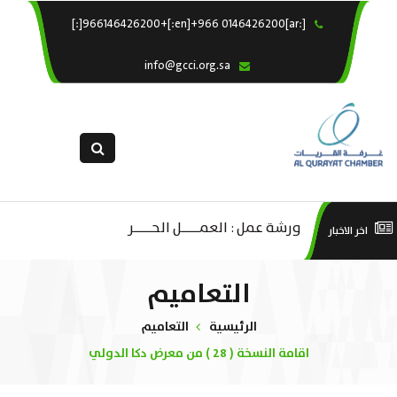
[:ar]966146426200+[:en]+966 0146426200[:]
×
الرئيسية
info@gcci.org.sa
خدماتنا
عن الغرفة
الإدارات والاقسام
القسم النسائى
التقديم الالكترونى
ليف
ورشة عمل : العمـــــل الحـــــر
است
اخر الاخبار
استبيان معوقات
صادية
منص
التعاميم
ة”
الرئيسية
التعاميم
اقامة النسخة ( 28 ) من معرض دكا الدولي