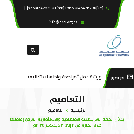
[:ar]966146426200+[:en]+966 0146426200[:]
×
الرئيسية
info@gcci.org.sa
خدماتنا
عن الغرفة
الإدارات والاقسام
القسم النسائى
التقديم الالكترونى
م ..
ورشة عمل “مراجعة واحتساب تكاليف
ورش
اخر الاخبار
استبيان معوقات
بدء ومزاولة وإنهاء الأعمال الاقتصادية
التعاميم
لقطاع الترفيه – الثقافة – السياحة”
الرئيسية
التعاميم
بشأن القمة السريلانكية الاقتصادية والاستثمارية المزمع إقامتها
خلال الفترة من ٢ إلى ٣ ديسمبر ٢٠٢٥م