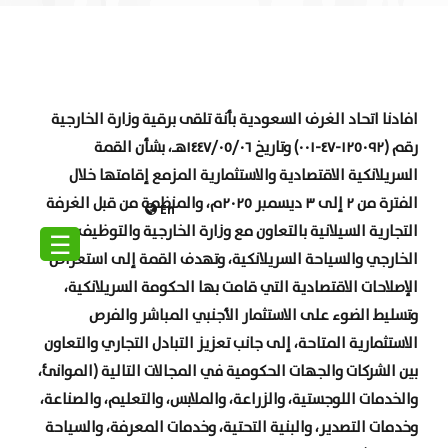
افادنا اتحاد الغرف السعودية بأنة تلقى برقية وزارة الخارجية
رقم (١٢٥٠٩٢-٤٧-٠٠١) وتاريخ ١٤٤٧/٠٥/٠٦هـ، بشأن القمة
السريلانكية الاقتصادية والاستثمارية المزمع إقامتها خلال
الفترة من ٢ إلى ٣ ديسمبر ٢٠٢٥م، والمنظمة من قبل الغرفة
En
التجارية السيلانية بالتعاون مع وزارة الخارجية والتوظيف
☰
الخارجي والسياحة السريلانكية، وتهدف القمة إلى استعراض
الإصلاحات الاقتصادية التي قامت بها الحكومة السريلانكية،
وتسليط الضوء على الاستثمار الأجنبي المباشر والفرص
الاستثمارية المتاحة، إلى جانب تعزيز التبادل التجاري والتعاون
بين الشركات والجهات الحكومية في المجالات التالية (الموانئ،
والخدمات اللوجستية، والزراعة، والملابس، والتعليم، والصناعة،
وخدمات التصدير، والبنية التحتية، وخدمات المعرفة، والسياحة