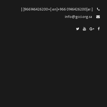
[:ar]966146426200+[:en]+966 0146426200[:]
info@gcci.org.sa