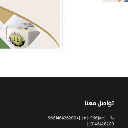
تواصل معنا
[:ar]966146426200+[:en]+966
0146426200[:]