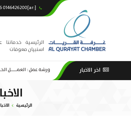
[:ar]966146426200+[:en]+966 0146426200[:]
×
الرئيسية
خدماتنا
ع
استبيان معوقات
لترفيه –
اخر الاخبار
ورشة عمل : العمـــــل الحـــ
الاخب
الرئيسية
الاخبا