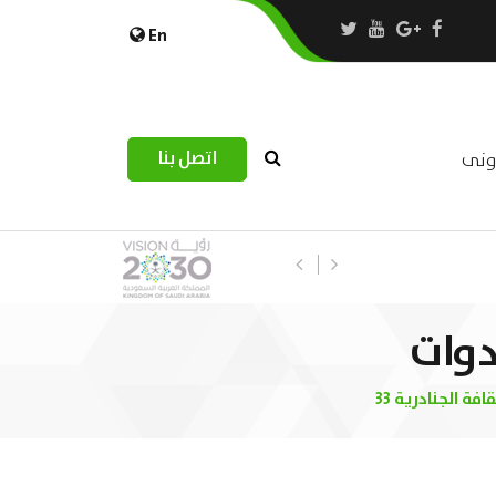
En
اتصل بنا
رونى
استبيان مرصد التحديات اللوجستية عب
دوات
فة الجنادرية 33