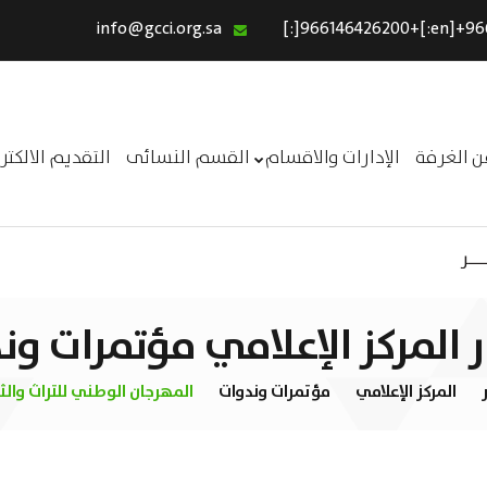
info@gcci.org.sa
الرئيسية
خدماتنا
عن الغرفة
ن الغرفة
الإدارات والاقسام
القسم النسائى
التقديم الالكت
الإدارات والاقسام
القسم النسائى
ــر
التقديم الالكترونى
استبيان معوقات
ار المركز الإعلامي مؤتمرات ون
ر
المركز الإعلامي
مؤتمرات وندوات
المهرجان الوطني للتراث والثقا