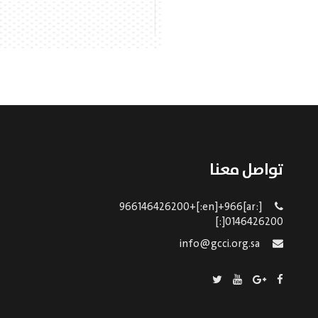
تواصل معنا
[:ar]966146426200+[:en]+966
0146426200[:]
info@gcci.org.sa