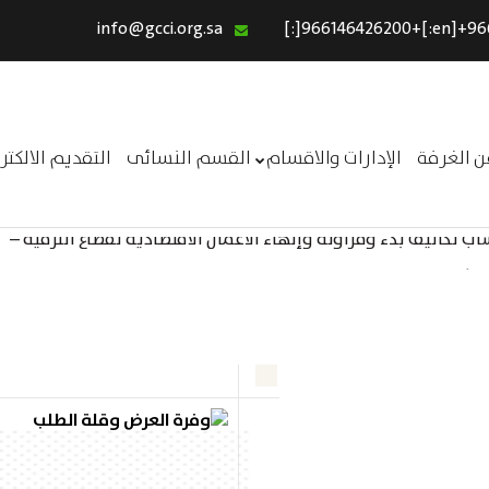
info@gcci.org.sa
الرئيسية
خدماتنا
عن الغرفة
ن الغرفة
الإدارات والاقسام
القسم النسائى
التقديم الالكت
الإدارات والاقسام
 تكاليف بدء ومزاولة وإنهاء الأعمال الاقتصادية لقطاع الترفيه –
القسم النسائى
ــر
التقديم الالكترونى
استبيان معوقات