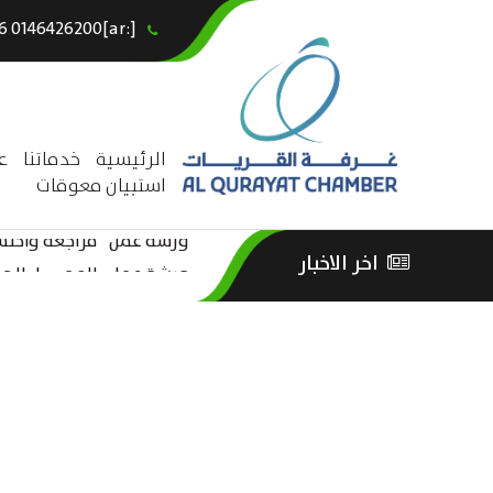
[:ar]966146426200+[:en]+966 0146426200[:]
×
الرئيسية
خدماتنا
ع
استبيان معوقات
ورشة عمل “مراجعة واحتساب
اخر الاخبار
ورشة عمل : العمـــــل الحـــ
الثقافة – السياحة”