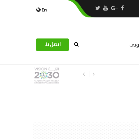
En
اتصل بنا
رونى
استبيان مرصد التحديات اللوجستية عب