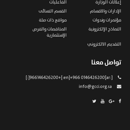
إعلانات الوزارة
الفاعليات
الإدارات والاقسام
القسم النسائى
مؤتمرات وندوات
مواقع ذات صلة
النماذج الإلكترونية
المناقصات والفرص
الإستثمارية
التقديم الالكتروني
تواصل معنا
[:ar]966146426200+[:en]+966 0146426200[:]
info@gcci.org.sa