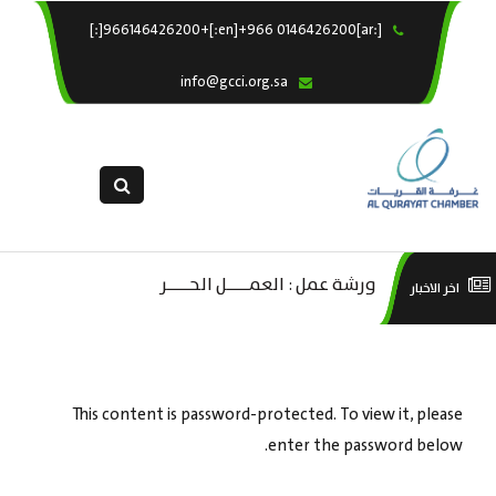
[:ar]966146426200+[:en]+966 0146426200[:]
×
الرئيسية
info@gcci.org.sa
خدماتنا
عن الغرفة
الإدارات والاقسام
القسم النسائى
التقديم الالكترونى
ليف
ورشة عمل : العمـــــل الحـــــر
است
اخر الاخبار
استبيان معوقات
صادية
منص
ة”
This content is password-protected. To view it, please
enter the password below.