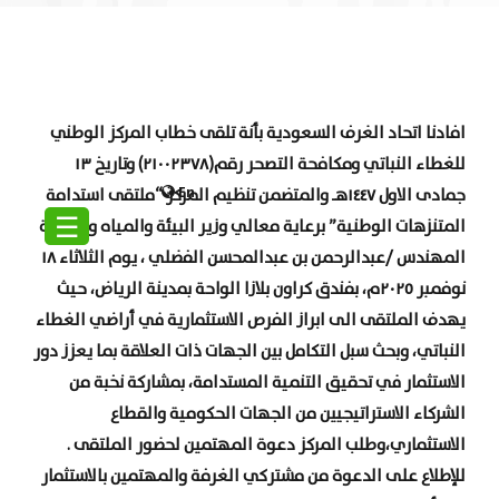
افادنا اتحاد الغرف السعودية بأنة تلقى خطاب المركز الوطني
للغطاء النباتي ومكافحة التصحر رقم(٢١٠٠٢٣٧٨) وتاريخ ١٣
En
جمادى الاول ١٤٤٧هـ والمتضمن تنظيم المركز “ملتقى استدامة
☰
المتنزهات الوطنية” برعاية معالي وزير البيئة والمياه والزراعة
المهندس /عبدالرحمن بن عبدالمحسن الفضلي ، يوم الثلاثاء ١٨
نوفمبر ٢٠٢٥م، بفندق كراون بلازا الواحة بمدينة الرياض، حيث
يهدف الملتقى الى ابراز الفرص الاستثمارية في أراضي الغطاء
النباتي، وبحث سبل التكامل بين الجهات ذات العلاقة بما يعزز دور
الاستثمار في تحقيق التنمية المستدامة، بمشاركة نخبة من
الشركاء الاستراتيجيين من الجهات الحكومية والقطاع
الاستثماري،وطلب المركز دعوة المهتمين لحضور الملتقى .
للإطلاع على الدعوة من مشتركي الغرفة والمهتمين بالاستثمار