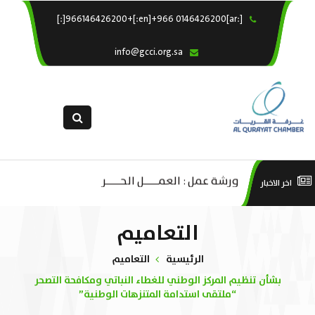
[:ar]966146426200+[:en]+966 0146426200[:]
×
الرئيسية
info@gcci.org.sa
خدماتنا
عن الغرفة
الإدارات والاقسام
القسم النسائى
ورشة عمل “مراجعة واحتساب تكاليف
التقديم الالكترونى
ورشة عمل : العمـــــل الحـــــر
است
اخر الاخبار
بدء ومزاولة وإنهاء الأعمال الاقتصادية
استبيان معوقات
منص
لقطاع الترفيه – الثقافة – السياحة”
التعاميم
الرئيسية
التعاميم
بشأن تنظيم المركز الوطني للغطاء النباتي ومكافحة التصحر
“ملتقى استدامة المتنزهات الوطنية”